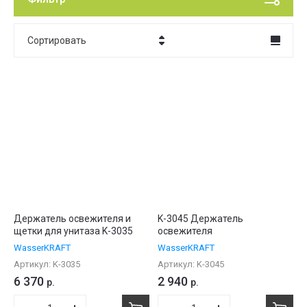
Сортировать
Цена - убывание
Цена - возрастание
Название - Я-А
Название - А-Я
Держатель освежителя и
K-3045 Держатель
щетки для унитаза K-3035
освежителя
WasserKRAFT
WasserKRAFT
Артикул:
K-3035
Артикул:
K-3045
6 370
2 940
р.
р.